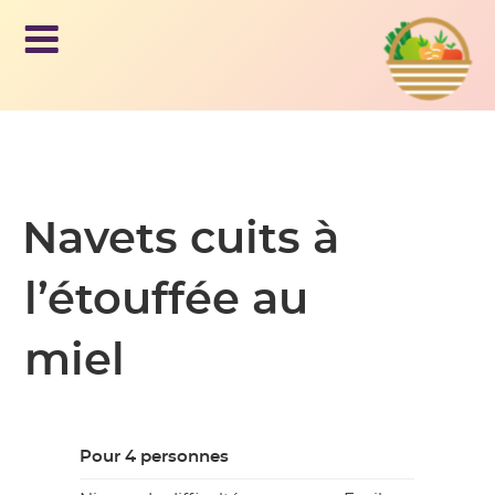
Le panier
AM
d'Issy
AP,
Aller
au
LE
contenu
principal
Navets cuits à
PA
l’étouffée au
NIE
miel
R
D'I
Pour 4 personnes