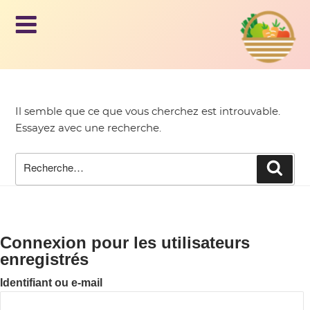
Le panier
AM
d'Issy
AP,
Aller
au
LE
contenu
Il semble que ce que vous cherchez est introuvable.
principal
Essayez avec une recherche.
PA
Recherche
Rech
pour
NIE
:
R
Connexion pour les utilisateurs
enregistrés
D'I
Identifiant ou e-mail